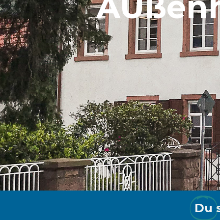
AUßen
Du