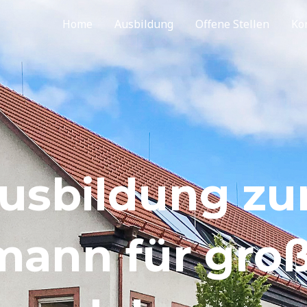
Home
Ausbildung
Offene Stellen
Ko
usbildung z
mann für groß