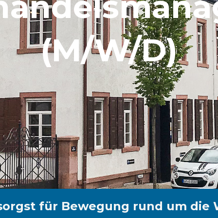
handelsmana
(M/W/D)
sorgst für Bewegung rund um die 