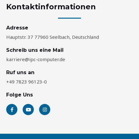
Kontaktinformationen
Adresse
Hauptstr. 37 77960 Seelbach, Deutschland
Schreib uns eine Mail
karriere@ipc-computer.de
Ruf uns an
+49 7823 96123-0
Folge Uns
F
Y
I
a
o
n
c
u
s
e
t
t
b
u
a
o
b
g
o
e
r
k
a